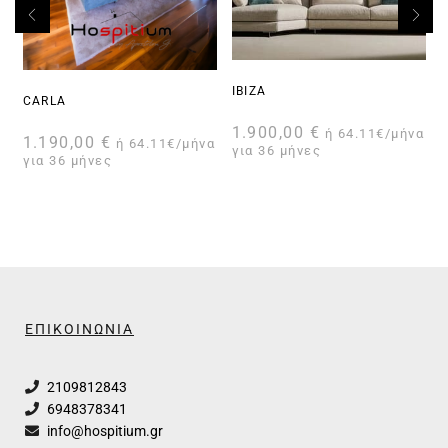
IBIZA
CARLA
1.900,00
€
ή 64.11€/μήνα
1.190,00
€
ή 64.11€/μήνα
για 36 μήνες
για 36 μήνες
γ
ΕΠΙΚΟΙΝΩΝΙΑ
2109812843
6948378341
info@hospitium.gr