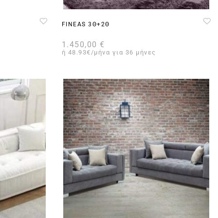
FINEAS 3Θ+2Θ
1.450,00
€
ή 48.93€/μήνα για 36 μήνες