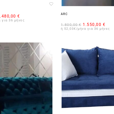
ARC
.480,00
€
 για 36 μήνες
1.550,00
€
1.800,00
€
ή 52,03€/μήνα για 36 μήνες