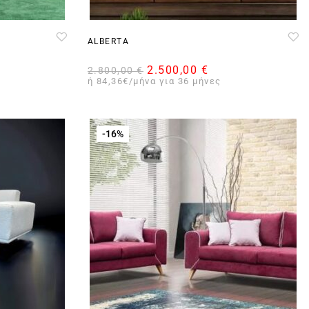
ALBERTA
2.500,00
€
2.800,00
€
ή 84,36€/μήνα για 36 μήνες
-16%