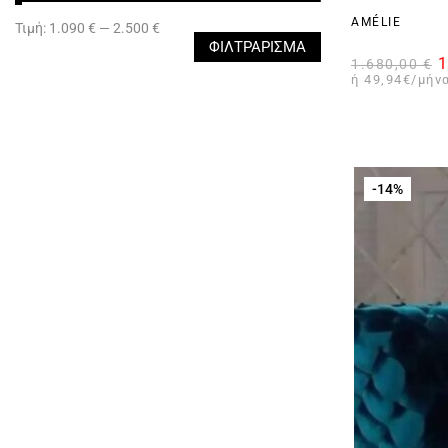
AMÉLIE
Τιμή:
1.090 €
—
2.500 €
ΦΙΛΤΡΆΡΙΣΜΑ
1
1.680,00
€
ή 49,94€/μήνα
-14%