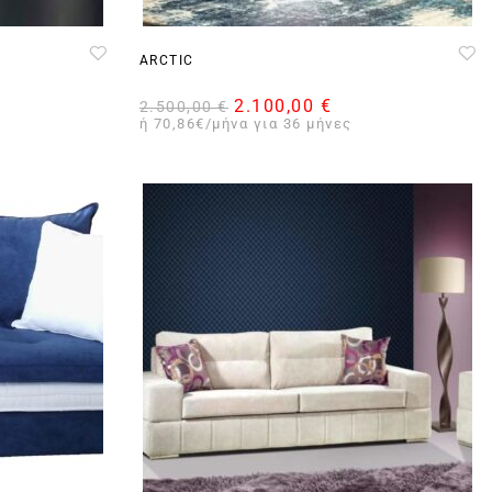
ARCTIC
2.100,00
€
2.500,00
€
ή 70,86€/μήνα για 36 μήνες