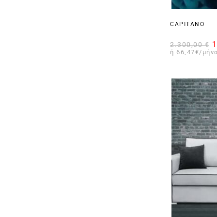
CAPITANO
1
2.300,00
€
ή 66,47€/μήνα