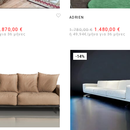
ADRIEN
.870,00
€
1.480,00
€
1.780,00
€
για 36 μήνες
ή 49,94€/μήνα για 36 μήνες
-14%