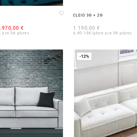
CLEIO 3Θ + 2Θ
.970,00
€
1.190,00
€
 για 36 μήνες
ή 40.15€/μήνα για 36 μήνες
-12%