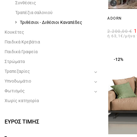
Συνθέσεις
Τραπέζια σαλονιού
ADORN
Τριθέσιοι - Διθέσιοι Καναπέδες
1
2.200,00
€
Κουκέτες
ή 63,1€/μήνα 
Παιδικά Kρεβάτια
Παιδικά Γραφεία
-12%
Στρώματα
Τραπεζαρίες
Υπνοδωμάτιο
Φωτισμός
Χωρίς κατηγορία
ΕΥΡΟΣ ΤΙΜΗΣ