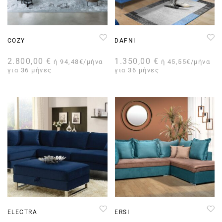
COZY
DAFNI
2.800,00
€
1.350,00
€
ή 94,48€/μήνα
ή 45,55€/μήνα
για 36 μήνες
για 36 μήνες
ELECTRA
ERSI