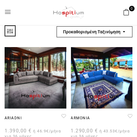
0
Προκαθορισμένη Ταξινόμηση
ARIADNI
ARMONIA
1.390,00
€
1.290,00
€
ή 46.9€/μήνα
ή 43.53€/μήνα
για 36 μήνες
για 36 μήνες