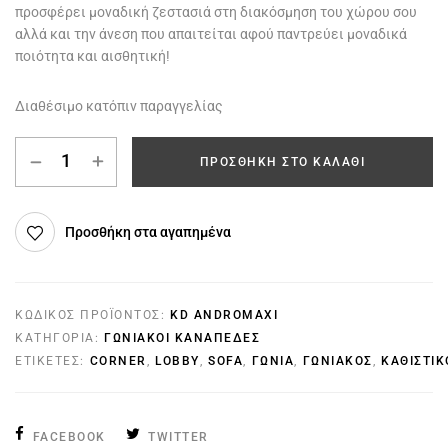
προσφέρει μοναδική ζεστασιά στη διακόσμηση του χώρου σου
αλλά και την άνεση που απαιτείται αφού παντρεύει μοναδικά
ποιότητα και αισθητική!
Διαθέσιμο κατόπιν παραγγελίας
ΠΡΟΣΘΉΚΗ ΣΤΟ ΚΑΛΆΘΙ
Προσθήκη στα αγαπημένα
ΚΩΔΙΚΌΣ ΠΡΟΪΌΝΤΟΣ:
KD ANDROMAXI
ΚΑΤΗΓΟΡΊΑ:
ΓΩΝΙΑΚΟΊ ΚΑΝΑΠΈΔΕΣ
ΕΤΙΚΈΤΕΣ:
CORNER
,
LOBBY
,
SOFA
,
ΓΩΝΊΑ
,
ΓΩΝΙΑΚΌΣ
,
ΚΑΘΙΣΤΙΚ
FACEBOOK
TWITTER