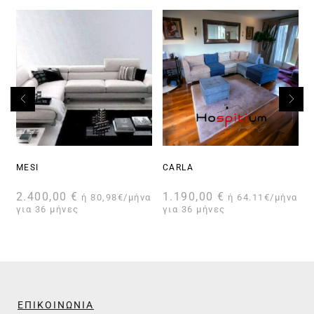
MESI
CARLA
2.400,00
€
1.190,00
€
ή 80,98€/μήνα
ή 64.11€/μήνα
για 36 μήνες
για 36 μήνες
γ
ΕΠΙΚΟΙΝΩΝΙΑ