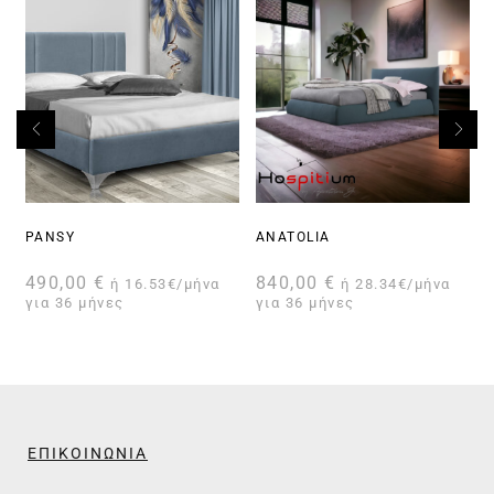
PANSY
ANATOLIA
490,00
€
840,00
€
ή 16.53€/μήνα
ή 28.34€/μήνα
για 36 μήνες
για 36 μήνες
γ
ΕΠΙΚΟΙΝΩΝΙΑ