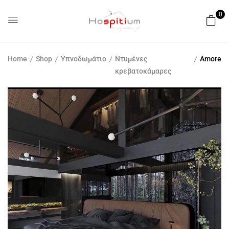
0
Home
Shop
Υπνοδωμάτιο
Ντυμένες
Amore
κρεβατοκάμαρες