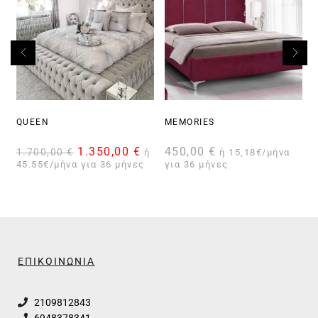
QUEEN
MEMORIES
1.350,00
€
450,00
€
1.700,00
€
ή
ή 15,18€/μήνα
45.55€/μήνα για 36 μήνες
για 36 μήνες
γ
ΕΠΙΚΟΙΝΩΝΙΑ
2109812843