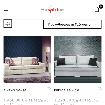
0
Προκαθορισμένη Ταξινόμηση
FINEAS 3Θ+2Θ
FRIXOS 3Θ + 2Θ
1.450,00
€
1.290,00
€
ή 48.93€/μήνα
ή 43.53€/μήνα
για 36 μήνες
για 36 μήνες